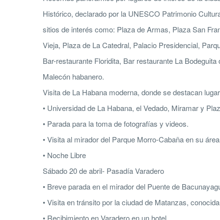
Histórico, declarado por la UNESCO Patrimonio Cultur
sitios de interés como: Plaza de Armas, Plaza San Fra
Vieja, Plaza de La Catedral, Palacio Presidencial, Parqu
Bar-restaurante Floridita, Bar restaurante La Bodeguita 
Malecón habanero.
Visita de La Habana moderna, donde se destacan luga
• Universidad de La Habana, el Vedado, Miramar y Plaz
• Parada para la toma de fotografías y videos.
• Visita al mirador del Parque Morro-Cabaña en su área 
• Noche Libre
Sábado 20 de abril- Pasadía Varadero
• Breve parada en el mirador del Puente de Bacunayag
• Visita en tránsito por la ciudad de Matanzas, conoci
• Recibimiento en Varadero en un hotel.