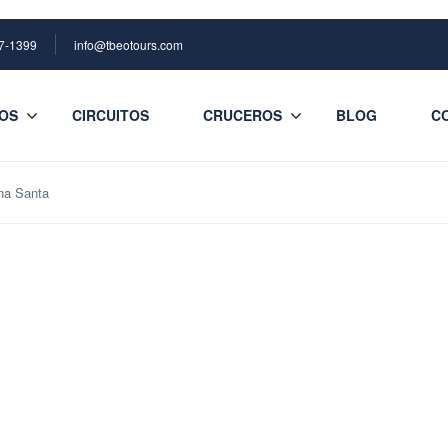
7-1399
info@tbeotours.com
OS
CIRCUITOS
CRUCEROS
BLOG
C
na Santa