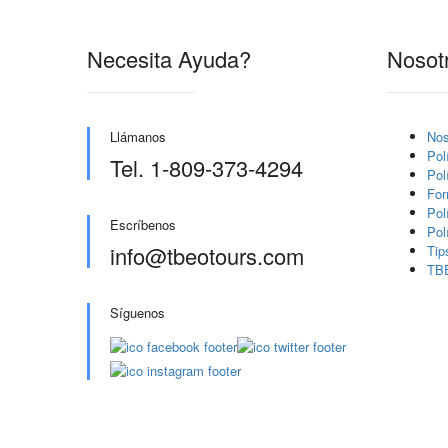
Necesita Ayuda?
Nosot
Llámanos
Nos
Pol
Tel. 1-809-373-4294
Pol
For
Pol
Escríbenos
Pol
info@tbeotours.com
Tip
TB
Síguenos