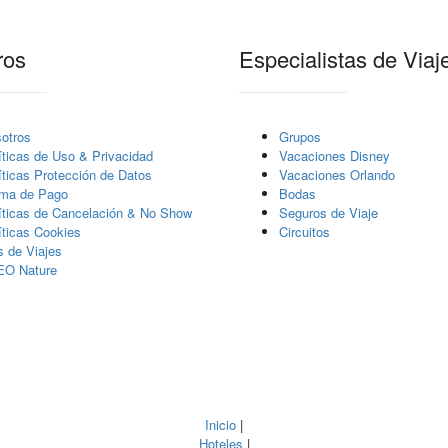
ros
Especialistas de Viaj
otros
Grupos
í­ticas de Uso & Privacidad
Vacaciones Disney
í­ticas Protección de Datos
Vacaciones Orlando
ma de Pago
Bodas
íticas de Cancelación & No Show
Seguros de Viaje
íticas Cookies
Circuitos
s de Viajes
EO Nature
Inicio
|
Hoteles
|