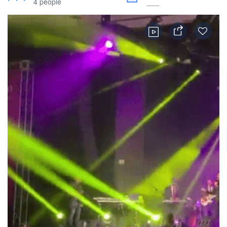
4 people
___