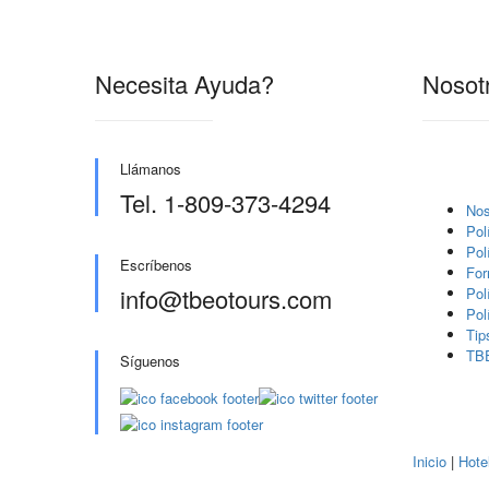
Necesita Ayuda?
Nosot
Llámanos
Tel. 1-809-373-4294
Nos
Pol
Pol
Escríbenos
For
info@tbeotours.com
Pol
Pol
Tip
TB
Síguenos
Inicio
|
Hote