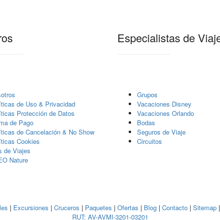
ros
Especialistas de Viaj
otros
Grupos
í­ticas de Uso & Privacidad
Vacaciones Disney
í­ticas Protección de Datos
Vacaciones Orlando
ma de Pago
Bodas
íticas de Cancelación & No Show
Seguros de Viaje
íticas Cookies
Circuitos
s de Viajes
EO Nature
les
|
Excursiones
|
Cruceros
|
Paquetes
|
Ofertas
|
Blog
|
Contacto
|
Sitemap
RUT: AV-AVMI-3201-03201