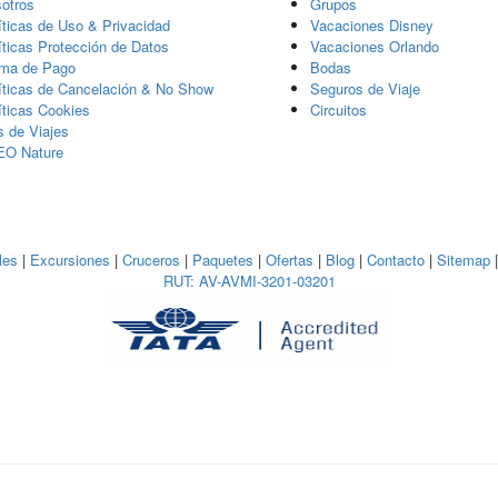
otros
Grupos
í­ticas de Uso & Privacidad
Vacaciones Disney
í­ticas Protección de Datos
Vacaciones Orlando
ma de Pago
Bodas
íticas de Cancelación & No Show
Seguros de Viaje
íticas Cookies
Circuitos
s de Viajes
EO Nature
les
|
Excursiones
|
Cruceros
|
Paquetes
|
Ofertas
|
Blog
|
Contacto
|
Sitemap
RUT: AV-AVMI-3201-03201