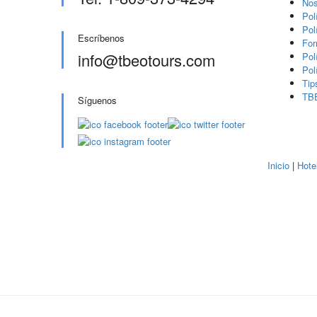
Nos
Pol
Pol
Escríbenos
For
info@tbeotours.com
Pol
Pol
Tip
TB
Síguenos
Inicio
|
Hote