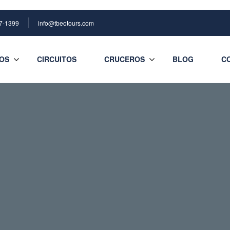
7-1399
info@tbeotours.com
OS
CIRCUITOS
CRUCEROS
BLOG
C