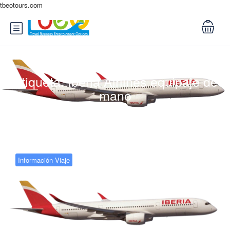
tbeotours.com
Etiqueta:
Iberia Airlines equipaje de
mano
Información Viaje