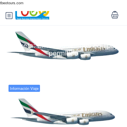
tbeotours.com
Etiqueta:
Emirates Airlines equipaje
permitido
Información Viaje